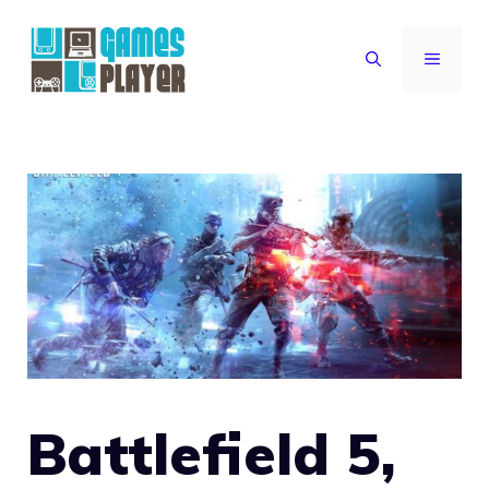
Vai
al
MENU
contenuto
Battlefield 5,