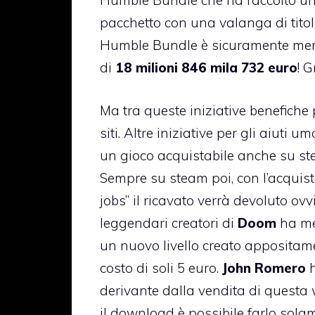
Humble Bundle che ha raccolto una
pacchetto con una valanga di titol
Humble Bundle è sicuramente merit
di
18 milioni 846 mila 732 euro
! 
Ma tra queste iniziative benefiche
siti. Altre iniziative per gli aiuti 
un gioco acquistabile anche su st
Sempre su steam poi, con l’acquist
jobs” il ricavato verrà devoluto o
leggendari creatori di
Doom
ha mes
un nuovo livello creato appositamen
costo di soli 5 euro.
John Romero
h
derivante dalla vendita di questa 
il download è possibile farlo solam