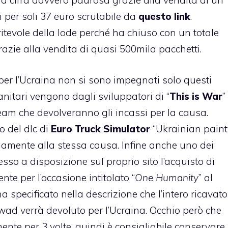
 cifra davvero paurosa grazie alla vendita di un
i per soli 37 euro scrutabile da
questo link
.
evole della lode perché ha chiuso con un totale
Grazie alla vendita di quasi 500mila pacchetti.
 per l’Ucraina non si sono impegnati solo questi
umanitari vengono dagli sviluppatori di “
This is War
”
eam che devolveranno gli incassi per la causa.
o del dlc di
Euro Truck Simulator
“Ukrainian paint
vviamente alla stessa causa. Infine anche uno dei
so a disposizione sul proprio sito l’acquisto di
te per l’occasione intitolato “
One Humanity
” al
a specificato nella descrizione che l’intero ricavato
wad verrà devoluto per l’Ucraina. Occhio però che
ente per 3 volte, quindi è consigliabile conservare