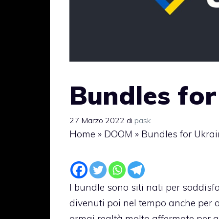
Bundles for
27 Marzo 2022
di
pask
Home
»
DOOM
»
Bundles for Ukra
I bundle sono siti nati per soddisf
divenuti poi nel tempo anche per a
ormai realtà molto affermate per q