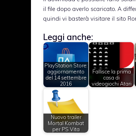
il file dopo averlo scaricato. A dif
quindi vi basterà visitare il sito
Ro
Leggi anche:
PlayStation Store:
aggiornamento
Fallisce la prima
del 14 settembre
casa di
2016
videogiochi Atari
Nuovo trailer
Mortal Kombat
per PS Vita