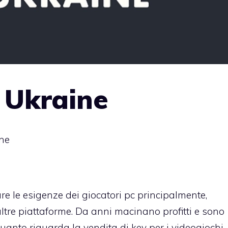
 Ukraine
ine
are le esigenze dei giocatori pc principalmente,
ltre piattaforme. Da anni macinano profitti e sono
uanto riguarda la vendita di key per i videogiochi.