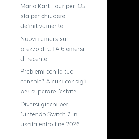
Mario Kart Tour per iOS
sta per chiudere
definitivamente
Nuovi rumors sul
prezzo di GTA 6 emersi
di recente
Problemi con la tua
console? Alcuni consigli
per superare l’estate
Diversi giochi per
Nintendo Switch 2 in
uscita entro fine 2026