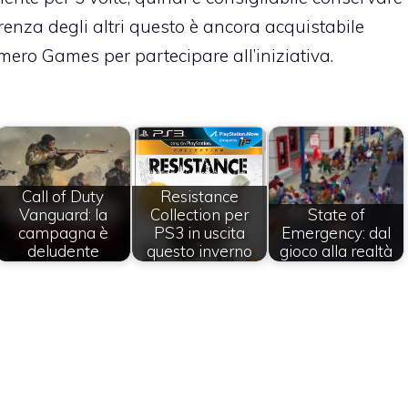
ferenza degli altri questo è ancora acquistabile
mero Games
per partecipare all’iniziativa.
Call of Duty
Resistance
Vanguard: la
Collection per
State of
campagna è
PS3 in uscita
Emergency: dal
deludente
questo inverno
gioco alla realtà