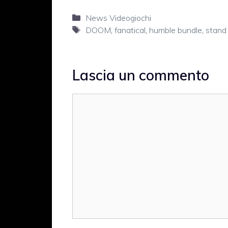
Categorie
News Videogiochi
Tag
DOOM
,
fanatical
,
humble bundle
,
stand
Lascia un commento
Commento