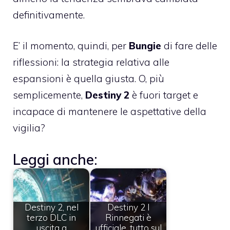
definitivamente.
E’ il momento, quindi, per
Bungie
di fare delle
riflessioni: la strategia relativa alle
espansioni è quella giusta. O, più
semplicemente,
Destiny 2
è fuori target e
incapace di mantenere le aspettative della
vigilia?
Leggi anche:
Destiny 2, nel
Destiny 2 I
terzo DLC in
Rinnegati è
uscita a
ufficiale, tutto sul