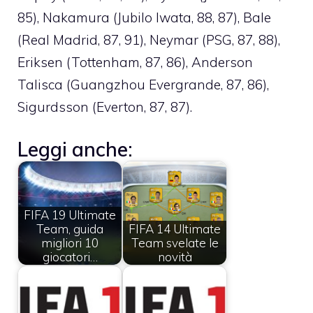
85), Nakamura (Jubilo Iwata, 88, 87), Bale
(Real Madrid, 87, 91), Neymar (PSG, 87, 88),
Eriksen (Tottenham, 87, 86), Anderson
Talisca (Guangzhou Evergrande, 87, 86),
Sigurdsson (Everton, 87, 87).
Leggi anche:
FIFA 19 Ultimate
Team, guida
FIFA 14 Ultimate
migliori 10
Team svelate le
giocatori…
novità