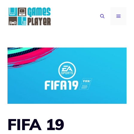
Vai
al
MENU
contenuto
FIFA 19