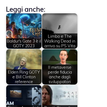
Leggi anche:
Limbo e The
Baldur's Gate 3 è il
Walking Dead in
GOTY 2023
arrivo su PS Vita
Il metaverse
Elden Ring GOTY
perde fiducia
e Bill Clinton
anche dagli
reference
sviluppatori