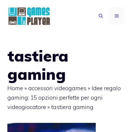
Vai
al
MENU
contenuto
tastiera
gaming
Home
»
accessori videogames
»
Idee regalo
gaming: 15 opzioni perfette per ogni
videogiocatore
»
tastiera gaming