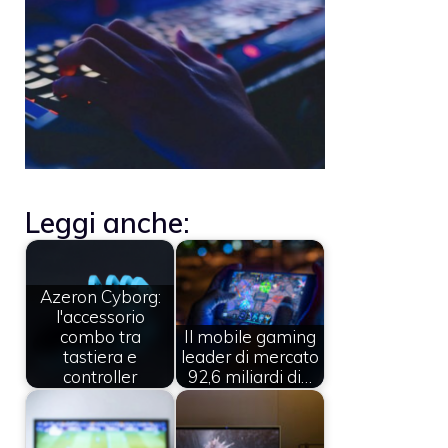
Leggi anche:
Azeron Cyborg:
l'accessorio
combo tra
Il mobile gaming
tastiera e
leader di mercato
controller
92,6 miliardi di…