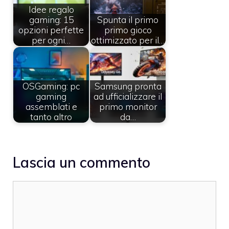
Idee regalo
gaming: 15
Spunta il primo
opzioni perfette
primo gioco
per ogni…
ottimizzato per il…
OSGaming: pc
Samsung pronta
gaming
ad ufficializzare il
assemblati e
primo monitor
tanto altro
da…
Lascia un commento
Commento