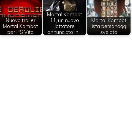
Mortal Kombat
Nuovo trailer
11, un nuovo
Mortal Kombat
Mortal Kombat
lottatore
lista personaggi
per PS Vita
annunciato in…
svelata