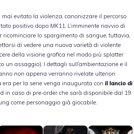
ai evitato la violenza, canonizzare il percorso
ltato positivo dopo MK11. L’imminente riavvio di
icominciare lo spargimento di sangue, tuttavia,
tarsi di vedere una nuova varietà di violente
acere della visione grafica nel modo più splatter
ato un assaggio). I dettagli sull’ambientazione e il
eranno non appena verranno rivelate ulteriori
 era per la serie venga inaugurata con
il lancio di
d in caso di pre-order che sarà disponibile dal 19
ung come personaggio già giocabile.