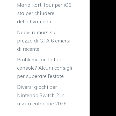
Mario Kart Tour per iOS
sta per chiudere
definitivamente
Nuovi rumors sul
prezzo di GTA 6 emersi
di recente
Problemi con la tua
console? Alcuni consigli
per superare l’estate
Diversi giochi per
Nintendo Switch 2 in
uscita entro fine 2026