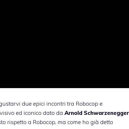
gustarvi due epici incontri tra Robocop e
visivo ed iconico dato da
Arnold Schwarzenegger
sto rispetto a Robocop, ma come ho già detto