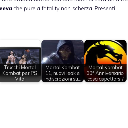
eeva
che pure a fatality non scherza. Presenti
Trucchi Mortal
Mortal Kombat
Mortal Kombat
Kombat per PS
11, nuovi leak e
30° Anniversario:
Vita
indiscrezioni su…
cosa aspettarsi?