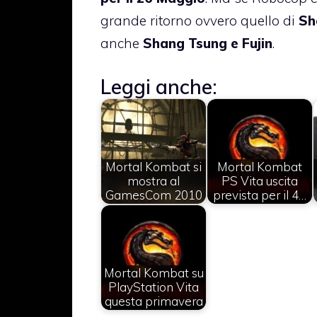
grande ritorno ovvero quello di
Sh
anche
Shang Tsung e Fujin
.
Leggi anche:
Mortal Kombat si
Mortal Kombat
mostra al
PS Vita uscita
GamesCom 2010
prevista per il 4…
Mortal Kombat su
PlayStation Vita
questa primavera