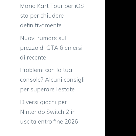
Mario Kart Tour per iOS
sta per chiudere
definitivamente
Nuovi rumors sul
prezzo di GTA 6 emersi
di recente
Problemi con la tua
console? Alcuni consigli
per superare l’estate
Diversi giochi per
Nintendo Switch 2 in
uscita entro fine 2026