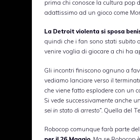
prima chi conosce la cultura pop d
adattissimo ad un gioco come Mor
La Detroit violenta si sposa ben
quindi che i fan sono stati subito
venire voglia di giocare a chi ha 
Gli incontri finiscono ognuno a fa
vediamo lanciare verso il terminat
che viene fatto esplodere con un co
Si vede successivamente anche un
sei in stato di arresto”
. Quella del 
Robocop comunque farà parte de
per il 26 Maggio
. Ma se Robocop è