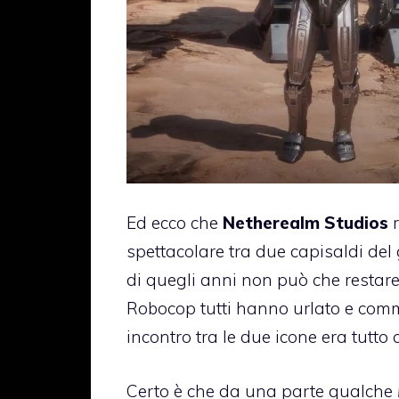
Ed ecco che
Netherealm Studios
r
spettacolare tra due capisaldi del
di quegli anni non può che restare
Robocop tutti hanno urlato e com
incontro tra le due icone era tutto 
Certo è che da una parte qualche