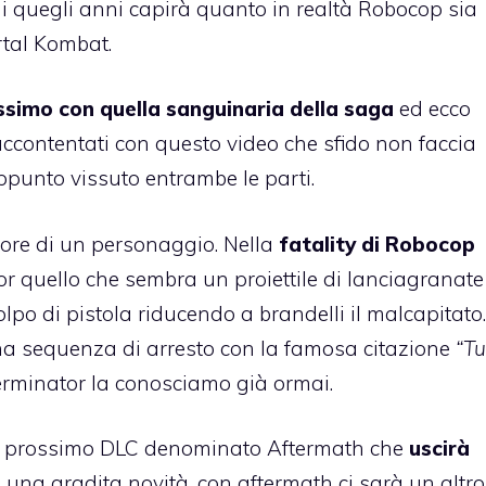
i quegli anni capirà quanto in realtà Robocop sia
tal Kombat.
issimo con quella sanguinaria della saga
ed ecco
 accontentati con questo video che sfido non faccia
appunto vissuto entrambe le parti.
vore di un personaggio. Nella
fatality di Robocop
or quello che sembra un proiettile di lanciagranate
lpo di pistola riducendo a brandelli il malcapitato.
a sequenza di arresto con la famosa citazione
“Tu
Terminator la conosciamo già ormai.
l prossimo DLC denominato Aftermath che
uscirà
 una gradita novità, con aftermath ci sarà un altro