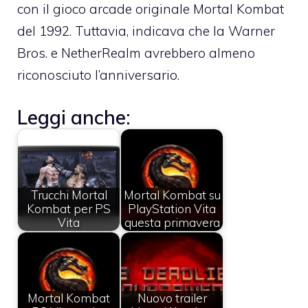
con il gioco arcade originale Mortal Kombat
del 1992. Tuttavia, indicava che la Warner
Bros. e NetherRealm avrebbero almeno
riconosciuto l’anniversario.
Leggi anche:
Trucchi Mortal
Mortal Kombat su
Kombat per PS
PlayStation Vita
Vita
questa primavera
Mortal Kombat
Nuovo trailer