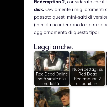
Redemption 2
,
considerato che il 
disk.
Ovviamente i miglioramenti d
passato questi mini-salti di vers
(in molti ricorderanno la sparizion
aggiornamento di questo tipo).
Leggi anche:
Nuovi dettagli su
Red Dead Online
Red Dead
sarà simile alla
Redemption 2:
modalità…
disponibile…