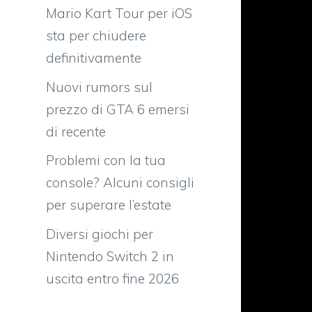
Mario Kart Tour per iOS
sta per chiudere
definitivamente
Nuovi rumors sul
prezzo di GTA 6 emersi
di recente
Problemi con la tua
console? Alcuni consigli
per superare l’estate
Diversi giochi per
Nintendo Switch 2 in
uscita entro fine 2026