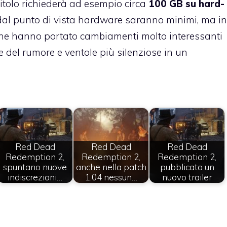
titolo richiederà ad esempio circa
100 GB su hard-
al punto di vista hardware saranno minimi, ma in
ione hanno portato cambiamenti molto interessanti
e del rumore e ventole più silenziose in un
Red Dead
Red Dead
Red Dead
Redemption 2,
Redemption 2,
Redemption 2,
spuntano nuove
anche nella patch
pubblicato un
indiscrezioni…
1.04 nessun…
nuovo trailer