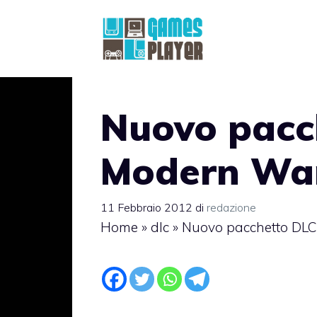
Vai
al
contenuto
Nuovo pacc
Modern War
11 Febbraio 2012
di
redazione
Home
»
dlc
»
Nuovo pacchetto DLC