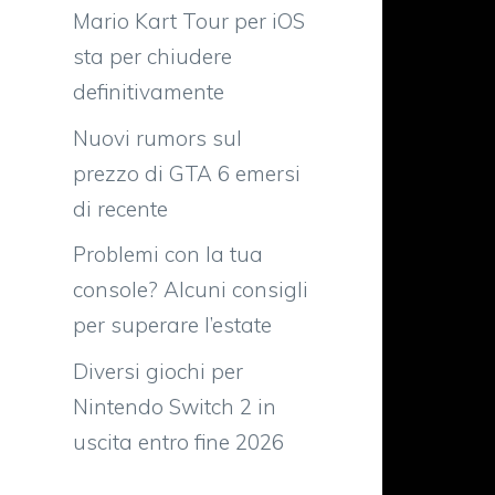
è
Mario Kart Tour per iOS
e
sta per chiudere
i
definitivamente
Nuovi rumors sul
o
prezzo di GTA 6 emersi
n
di recente
Problemi con la tua
e
console? Alcuni consigli
2
per superare l’estate
e
Diversi giochi per
Nintendo Switch 2 in
uscita entro fine 2026