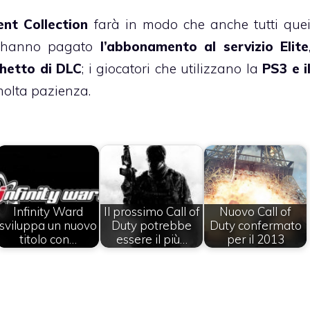
ent Collection
farà in modo che anche tutti que
 hanno pagato
l’abbonamento al servizio Elite
chetto di DLC
; i giocatori che utilizzano la
PS3 e i
molta pazienza.
Infinity Ward
Il prossimo Call of
Nuovo Call of
sviluppa un nuovo
Duty potrebbe
Duty confermato
titolo con…
essere il più…
per il 2013