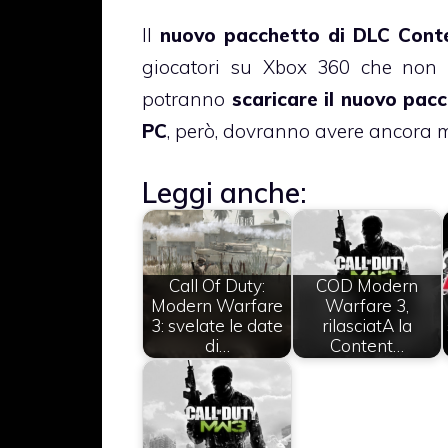
Il
nuovo pacchetto di DLC Cont
giocatori su Xbox 360 che non
potranno
scaricare il nuovo pac
PC
, però, dovranno avere ancora 
Leggi anche:
Call Of Duty:
COD Modern
Modern Warfare
Warfare 3,
3: svelate le date
rilasciatA la
di…
Content…