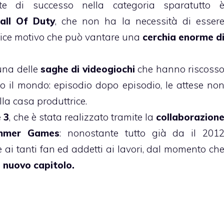
e di successo nella categoria sparatutto 
all Of Duty
, che non ha la necessità di esser
plice motivo che può vantare una
cerchia enorme d
 una delle
saghe di videogiochi
che hanno riscoss
to il mondo: episodio dopo episodio, le attese no
la casa produttrice.
 3
, che è stata realizzato tramite la
collaborazion
ammer Games
: nonostante tutto già da il 201
ai tanti fan ed addetti ai lavori, dal momento ch
n
nuovo capitolo.