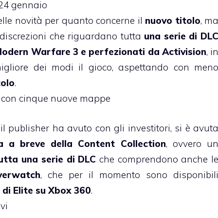
 24 gennaio
lle novità per quanto concerne il
nuovo titolo
, m
discrezioni che riguardano tutta
una serie di DL
Modern Warfare 3 e perfezionati da Activision
, i
igliore dei modi il gioco, aspettando con men
tolo
.
o con cinque nuove mappe
il publisher ha avuto con gli investitori, si è avut
ta a breve della Content Collection
, ovvero u
utta una serie di DLC
che comprendono anche l
verwatch
, che per il momento sono disponibil
di Elite su Xbox 360
.
vi