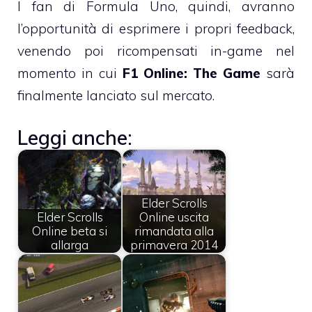
I fan di Formula Uno, quindi, avranno
l’opportunità di esprimere i propri feedback,
venendo poi ricompensati in-game nel
momento in cui
F1 Online: The Game
sarà
finalmente lanciato sul mercato.
Leggi anche:
Elder Scrolls
Elder Scrolls
Online uscita
Online beta si
rimandata alla
allarga
primavera 2014