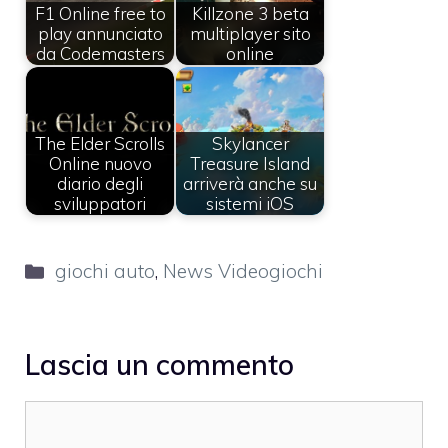
F1 Online free to
Killzone 3 beta
play annunciato
multiplayer sito
da Codemasters
online
The Elder Scrolls
Skylancer
Online nuovo
Treasure Island
diario degli
arriverà anche su
sviluppatori
sistemi iOS
Categorie
giochi auto
,
News Videogiochi
Lascia un commento
Commento