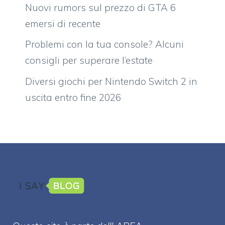
Nuovi rumors sul prezzo di GTA 6
emersi di recente
Problemi con la tua console? Alcuni
consigli per superare l’estate
Diversi giochi per Nintendo Switch 2 in
uscita entro fine 2026