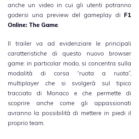
anche un video in cui gli utenti potranno
godersi una preview del gameplay di
F1
Online: The Game
.
Il trailer va ad evidenziare le principali
caratteristiche di questo nuovo browser
game: in particolar modo, si concentra sulla
modalità di corsa “ruota a ruota”,
multiplayer che si svolgerà sul tipico
tracciato di Monaco e che permette di
scoprire anche come gli appassionati
avranno la possibilità di mettere in piedi il
proprio team.