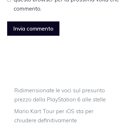
commento.
Ridimensionate le voci sul presunto
prezzo della PlayStation 6 alle stelle
Mario Kart Tour per iOS sta per
chiudere definitivamente