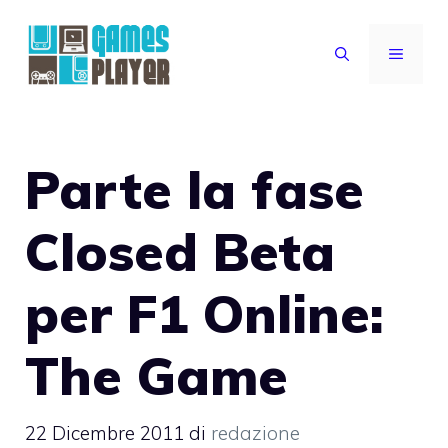
Vai
al
MENU
contenuto
Parte la fase
Closed Beta
per F1 Online:
The Game
22 Dicembre 2011
di
redazione