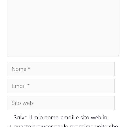
Nome
Email
Sito
web
Salva il mio nome, email e sito web in
questo browser per la prossima volta che