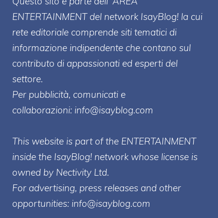
Questo sito è parte dell' AREA
ENTERT
AINMENT
del network IsayBlog! la cui
rete editoriale comprende siti tematici di
informazione indipendente che contano sul
contributo di appassionati ed esperti del
settore.
Per pubblicità, comunicati e
collaborazioni:
info@isayblog.com
This website is part of the ENTERTAINMENT
inside the IsayBlog! network whose license is
owned by Nectivity Ltd.
For advertising, press releases and other
opportunities:
info@isayblog.com