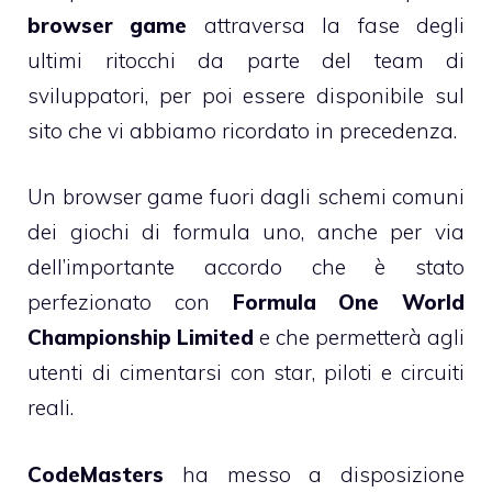
browser game
attraversa la fase degli
ultimi ritocchi da parte del team di
sviluppatori, per poi essere disponibile sul
sito che vi abbiamo ricordato in precedenza.
Un browser game fuori dagli schemi comuni
dei giochi di formula uno, anche per via
dell’importante accordo che è stato
perfezionato con
Formula One World
Championship Limited
e che permetterà agli
utenti di cimentarsi con star, piloti e circuiti
reali.
CodeMasters
ha messo a disposizione