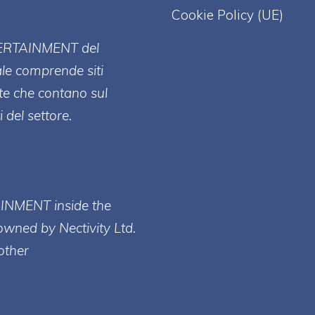
Cookie Policy (UE)
ERT
AINMENT
del
ale comprende siti
te che contano sul
 del settore.
AINMENT inside the
owned by Nectivity Ltd.
other