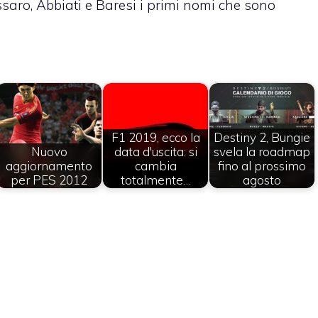
ssaro, Abbiati e Baresi i primi nomi che sono
F1 2019, ecco la
Destiny 2, Bungie
Nuovo
data d'uscita: si
svela la roadmap
aggiornamento
cambia
fino al prossimo
per PES 2012
totalmente…
agosto