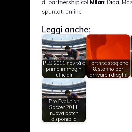
di partnership col
Milan
: Dida, Ma
spuntati online.
Leggi anche:
PES 2011 novità e
Fortnite stagione
prime immagini
8: stanno per
ufficiali
arrivare i draghi!
Pro Evolution
Soccer 2011,
nuova patch
disponibile