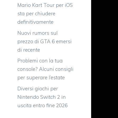
Mario Kart Tour per iOS
sta per chiudere
definitivamente
Nuovi rumors sul
prezzo di GTA 6 emersi
di recente
Problemi con la tua
console? Alcuni consigli
per superare l’estate
Diversi giochi per
Nintendo Switch 2 in
uscita entro fine 2026