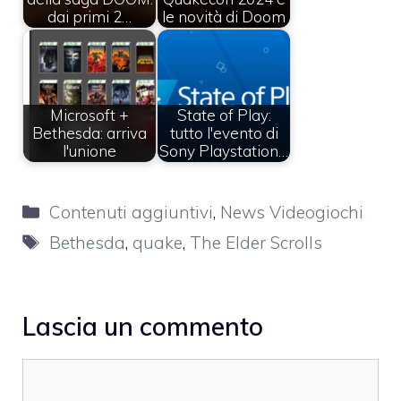
dai primi 2…
le novità di Doom
Microsoft +
State of Play:
Bethesda: arriva
tutto l'evento di
l'unione
Sony Playstation…
Categorie
Contenuti aggiuntivi
,
News Videogiochi
Tag
Bethesda
,
quake
,
The Elder Scrolls
Lascia un commento
Commento