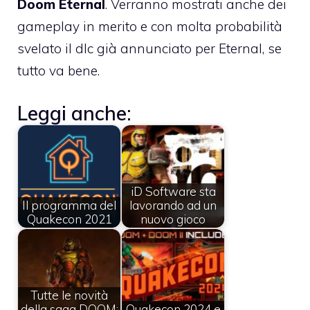
Doom Eternal
. Verranno mostrati anche dei
gameplay in merito e con molta probabilità
svelato il dlc già annunciato per Eternal, se
tutto va bene.
Leggi anche:
iD Software sta
Il programma del
lavorando ad un
Quakecon 2021
nuovo gioco
Tutte le novità
della saga DOOM:
Quakecon 2024 e