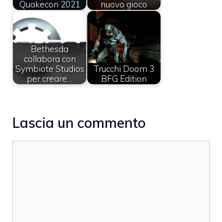
Quakecon 2021
nuovo gioco
Bethesda
collabora con
Symbiote Studios
Trucchi Doom 3
per creare…
BFG Edition
Lascia un commento
Commento