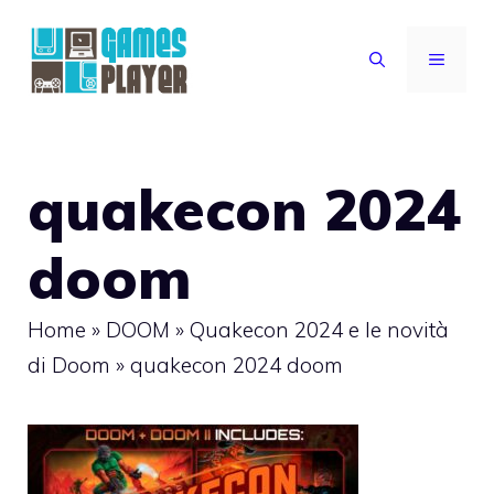
Vai
al
MENU
contenuto
quakecon 2024
doom
Home
»
DOOM
»
Quakecon 2024 e le novità
di Doom
»
quakecon 2024 doom