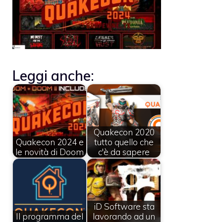
Leggi anche:
Quakecon 2020
Quakecon 2024 e
tutto quello che
le novità di Doom
c'è da sapere
iD Software sta
Il programma del
lavorando ad un