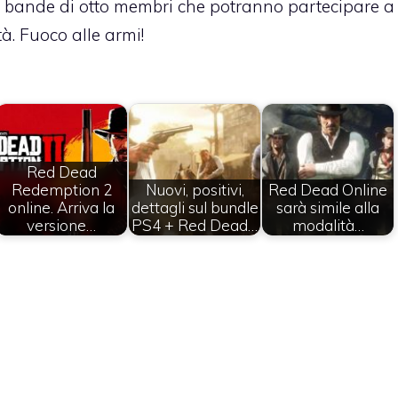
e bande di otto membri che potranno partecipare a
ità. Fuoco alle armi!
Red Dead
Redemption 2
Nuovi, positivi,
Red Dead Online
online. Arriva la
dettagli sul bundle
sarà simile alla
versione…
PS4 + Red Dead…
modalità…