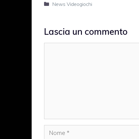
Categorie
News Videogiochi
Lascia un commento
Commento
Nome