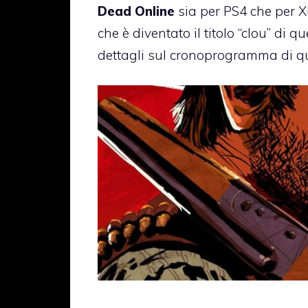
Dead Online
sia per PS4 che per X
che è diventato il titolo “clou” di q
dettagli sul cronoprogramma di q