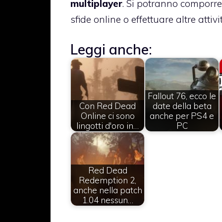
multiplayer
. Si potranno comporr
sfide online o effettuare altre attiv
Leggi anche:
Fallout 76, ecco le
Con Red Dead
date della beta
Online ci sono
anche per PS4 e
lingotti d'oro in…
PC
Red Dead
Redemption 2,
anche nella patch
1.04 nessun…