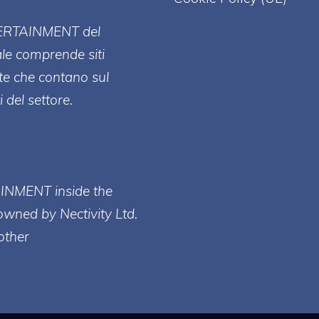
ERT
AINMENT
del
ale comprende siti
te che contano sul
 del settore.
AINMENT inside the
owned by Nectivity Ltd.
other