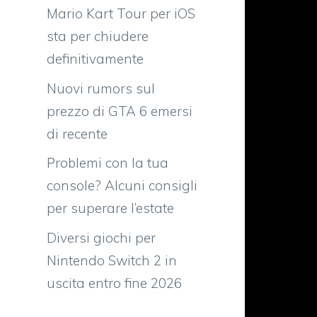
Mario Kart Tour per iOS
sta per chiudere
definitivamente
Nuovi rumors sul
prezzo di GTA 6 emersi
di recente
Problemi con la tua
console? Alcuni consigli
per superare l’estate
Diversi giochi per
Nintendo Switch 2 in
uscita entro fine 2026