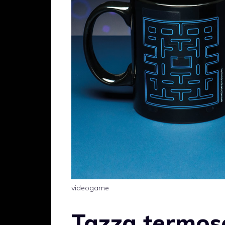
videogame
Tazza termose