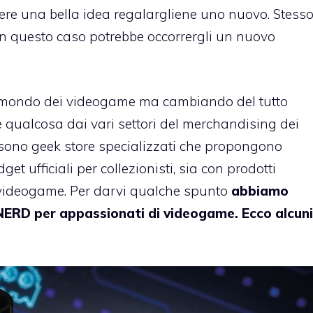
ssere una bella idea regalargliene uno nuovo. Stess
in questo caso potrebbe occorrergli un nuovo
l mondo dei videogame ma cambiando del tutto
re qualcosa dai vari settori del merchandising dei
i sono
geek store
specializzati che propongono
et ufficiali per collezionisti, sia con prodotti
 videogame. Per darvi qualche spunto
abbiamo
 NERD per appassionati di videogame. Ecco alcuni