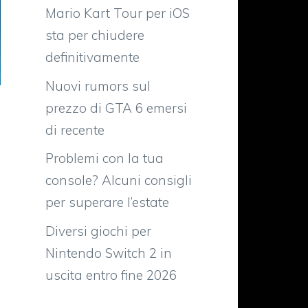
Mario Kart Tour per iOS
sta per chiudere
definitivamente
Nuovi rumors sul
prezzo di GTA 6 emersi
di recente
Problemi con la tua
console? Alcuni consigli
per superare l’estate
Diversi giochi per
Nintendo Switch 2 in
uscita entro fine 2026