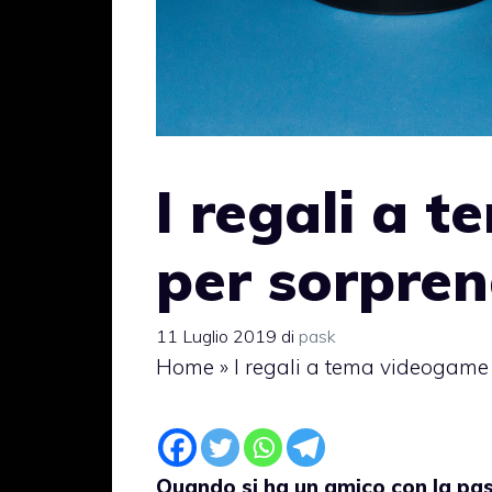
I regali a 
per sorpren
11 Luglio 2019
di
pask
Home
»
I regali a tema videogame
Quando si ha un amico con la pass