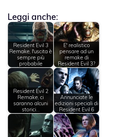
Leggi anche:
Resident Evil 3
E' realistico
Remake, l'uscita è
pensare ad un
sempre più
remake di
probabile
Resident Evil 3?
Resident Evil 2
Remake, ci
Annunciate le
saranno alcuni
edizioni speciali di
storici…
Resident Evil 6