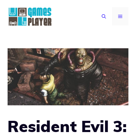
Vai
al
MENU
contenuto
Resident Evil 3: