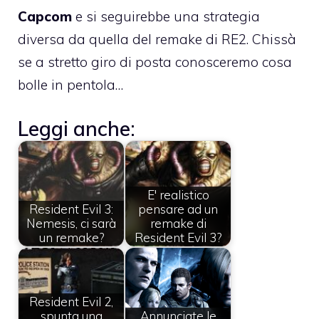
Capcom
e si seguirebbe una strategia
diversa da quella del remake di RE2. Chissà
se a stretto giro di posta conosceremo cosa
bolle in pentola…
Leggi anche:
E' realistico
Resident Evil 3:
pensare ad un
Nemesis, ci sarà
remake di
un remake?
Resident Evil 3?
Resident Evil 2,
spunta una
Annunciate le