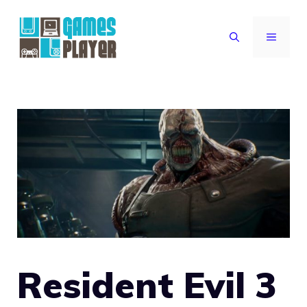
Vai
al
MENU
contenuto
Resident Evil 3