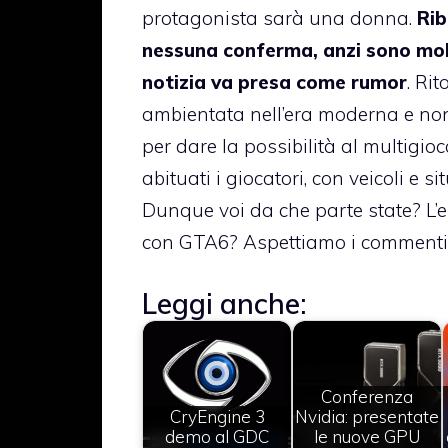
protagonista sarà una donna.
Rib
nessuna conferma, anzi sono molt
notizia va presa come rumor
. Ri
ambientata nell’era moderna e non 
per dare la possibilità al multigioc
abituati i giocatori, con veicoli e 
Dunque voi da che parte state? L
con GTA6? Aspettiamo i commenti
Leggi anche:
Conferenza
CryEngine 3
Nvidia: presentate
demo al GDC
le nuove GPU