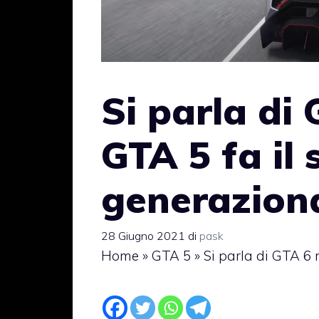
Si parla di
GTA 5 fa il 
generazion
28 Giugno 2021
di
pask
Home
»
GTA 5
»
Si parla di GTA 6 