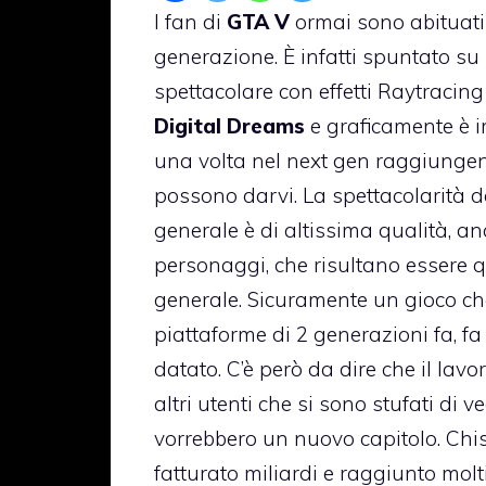
I fan di
GTA V
ormai sono abituati 
generazione. È infatti spuntato s
spettacolare con effetti Raytracing 
Digital Dreams
e graficamente è 
una volta nel next gen raggiungen
possono darvi. La spettacolarità degl
generale è di altissima qualità, an
personaggi, che risultano essere qu
generale. Sicuramente un gioco che
piattaforme di 2 generazioni fa, fa
datato. C’è però da dire che il lav
altri utenti che si sono stufati di 
vorrebbero un nuovo capitolo. Chi
fatturato miliardi e raggiunto molti