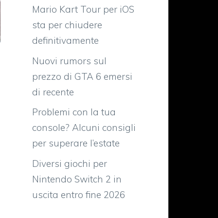
Mario Kart Tour per iOS
sta per chiudere
definitivamente
Nuovi rumors sul
prezzo di GTA 6 emersi
di recente
Problemi con la tua
console? Alcuni consigli
per superare l’estate
Diversi giochi per
Nintendo Switch 2 in
uscita entro fine 2026