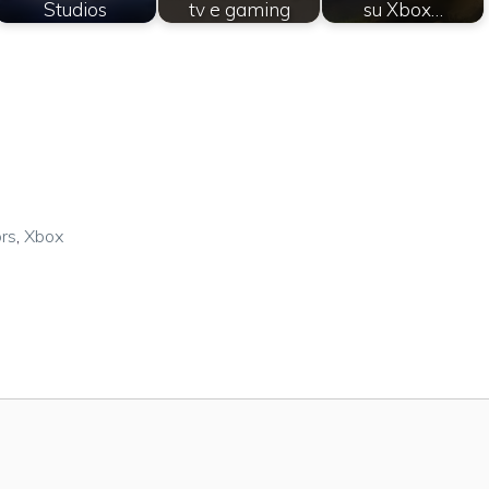
Studios
tv e gaming
su Xbox…
rs
,
Xbox