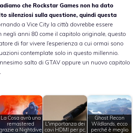
adiamo che Rockstar Games non ha dato
o silenziosi sulla questione, quindi questa
tornando a Vice City la città dovrebbe essere
negli anni 80 come il capitolo originale, questo
atore di far vivere l’esperienza a cui ormai sono
situazioni contemplate solo in questo millennio.
’ennesimo salto di GTAV oppure un nuovo capitolo
.
La Cosa avrà una
Ghost Recon
remastered
L'importanza dei
Wildlands, ecco
grazie a Nightdive
cavi HDMI per pc,
perché è meglio