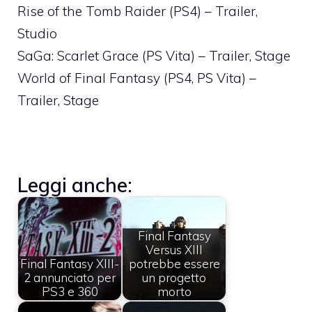
Rise of the Tomb Raider (PS4) – Trailer,
Studio
SaGa: Scarlet Grace (PS Vita) – Trailer, Stage
World of Final Fantasy (PS4, PS Vita) –
Trailer, Stage
Leggi anche:
Final Fantasy
Versus XIII
Final Fantasy XIII-
potrebbe essere
2 annunciato per
un progetto
PS3 e 360
morto