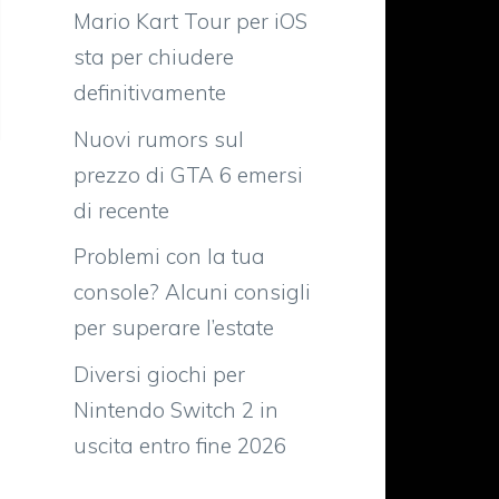
Mario Kart Tour per iOS
sta per chiudere
definitivamente
Nuovi rumors sul
prezzo di GTA 6 emersi
di recente
Problemi con la tua
console? Alcuni consigli
per superare l’estate
Diversi giochi per
Nintendo Switch 2 in
uscita entro fine 2026