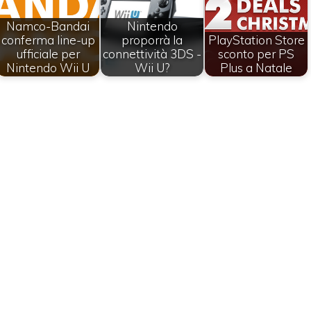
Namco-Bandai
Nintendo
conferma line-up
proporrà la
PlayStation Store
ufficiale per
connettività 3DS -
sconto per PS
Nintendo Wii U
Wii U?
Plus a Natale