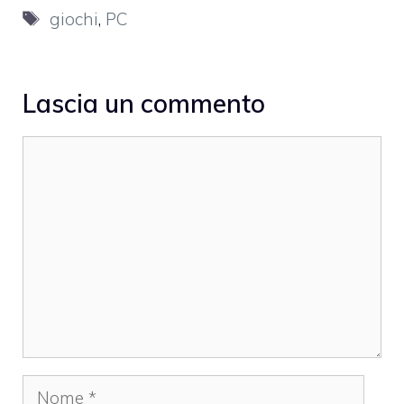
Tag
giochi
,
PC
Lascia un commento
Commento
Nome