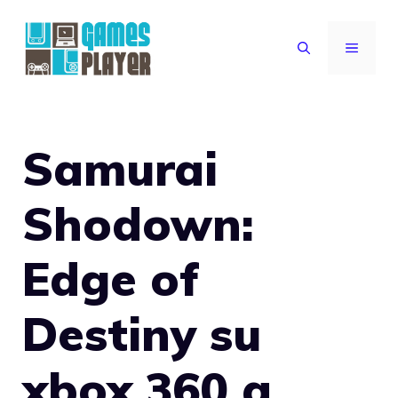
Vai
al
MENU
contenuto
Samurai
Shodown:
Edge of
Destiny su
xbox 360 a