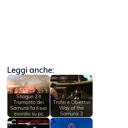
Leggi anche:
Shogun 2 Il
Tramonto dei
Trofei e Obiettivi
Samurai fa il suo
Way of the
esordio su pc
Samurai 3