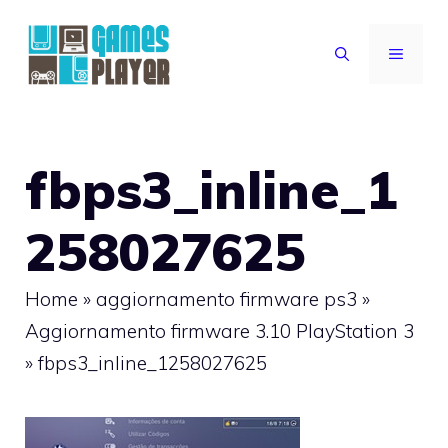
Vai
al
MENU
contenuto
fbps3_inline_1
258027625
Home
»
aggiornamento firmware ps3
»
Aggiornamento firmware 3.10 PlayStation 3
»
fbps3_inline_1258027625