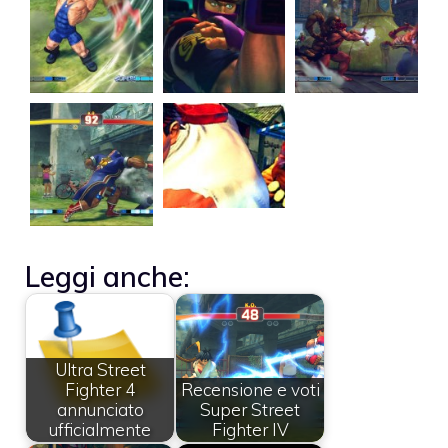
Leggi anche:
Ultra Street
Fighter 4
Recensione e voti
annunciato
Super Street
ufficialmente
Fighter IV