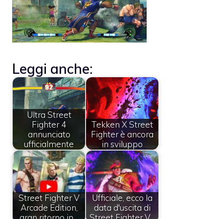
Leggi anche:
Ultra Street
Fighter 4
Tekken X Street
annunciato
Fighter è ancora
ufficialmente
in sviluppo
Street Fighter V
Ufficiale, ecco la
Arcade Edition,
data d'uscita di
gran ritorno in…
Street Fighter V…