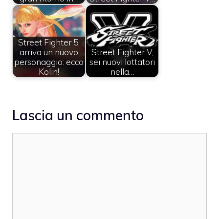
Street Fighter 5,
arriva un nuovo
Street Fighter V,
personaggio: ecco
sei nuovi lottatori
Kolin!
nella…
Lascia un commento
Commento