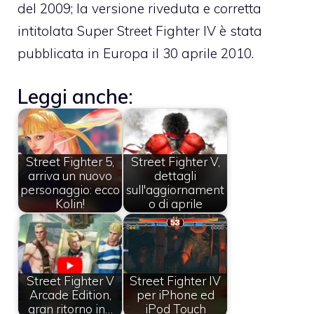
del 2009; la versione riveduta e corretta
intitolata Super Street Fighter IV è stata
pubblicata in Europa il 30 aprile 2010.
Leggi anche:
Street Fighter 5,
Street Fighter V,
arriva un nuovo
dettagli
personaggio: ecco
sull'aggiornament
Kolin!
o di aprile
Street Fighter V
Street Fighter IV
Arcade Edition,
per iPhone ed
gran ritorno in…
iPod Touch