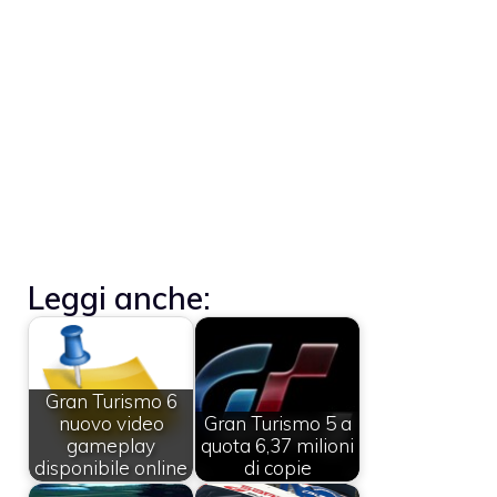
Leggi anche:
Gran Turismo 6
nuovo video
Gran Turismo 5 a
gameplay
quota 6,37 milioni
disponibile online
di copie