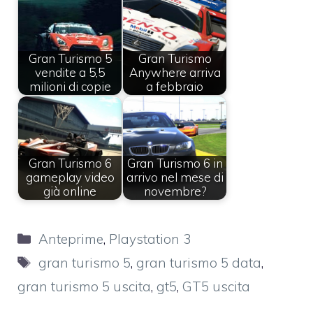
Gran Turismo 5
Gran Turismo
vendite a 5,5
Anywhere arriva
milioni di copie
a febbraio
Gran Turismo 6
Gran Turismo 6 in
gameplay video
arrivo nel mese di
già online
novembre?
Categorie
Anteprime
,
Playstation 3
Tag
gran turismo 5
,
gran turismo 5 data
,
gran turismo 5 uscita
,
gt5
,
GT5 uscita