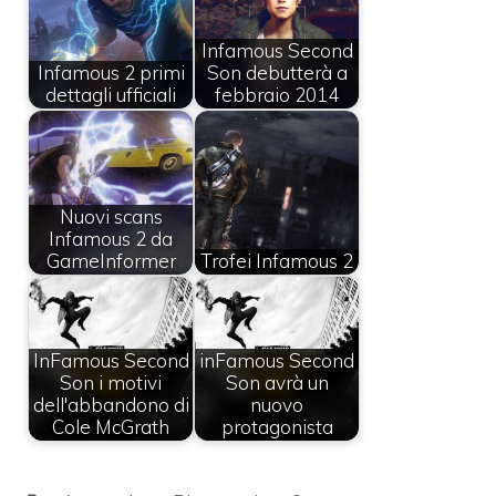
Infamous Second
Infamous 2 primi
Son debutterà a
dettagli ufficiali
febbraio 2014
Nuovi scans
Infamous 2 da
GameInformer
Trofei Infamous 2
InFamous Second
inFamous Second
Son i motivi
Son avrà un
dell'abbandono di
nuovo
Cole McGrath
protagonista