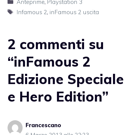
Categorie
Anteprime
,
Playstation 3
Tag
Infamous 2
,
inFamous 2 uscita
2 commenti su
“inFamous 2
Edizione Speciale
e Hero Edition”
Francescano
6 Marzo 2013 alle 22:23