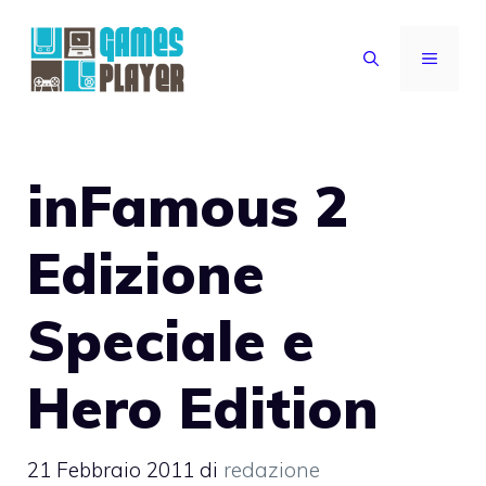
Vai
al
MENU
contenuto
inFamous 2
Edizione
Speciale e
Hero Edition
21 Febbraio 2011
di
redazione