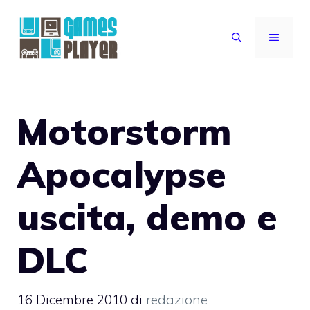
Vai
al
MENU
contenuto
Motorstorm
Apocalypse
uscita, demo e
DLC
16 Dicembre 2010
di
redazione