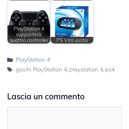
PlayStation 4
supporterà
quattro controller
PS Vita uscita
Categorie
PlayStation 4
Tag
giochi PlayStation 4
,
playstation 4
,
ps4
Lascia un commento
Commento