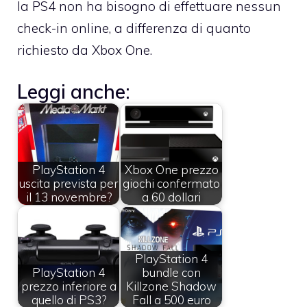
la PS4 non ha bisogno di effettuare nessun
check-in online, a differenza di quanto
richiesto da Xbox One.
Leggi anche:
PlayStation 4
Xbox One prezzo
uscita prevista per
giochi confermato
il 13 novembre?
a 60 dollari
PlayStation 4
PlayStation 4
bundle con
prezzo inferiore a
Killzone Shadow
quello di PS3?
Fall a 500 euro