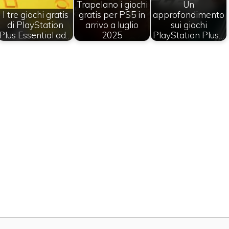
Trapelano i giochi
Un
I tre giochi gratis
gratis per PS5 in
approfondimento
di PlayStation
arrivo a luglio
sui giochi
Plus Essential ad…
2025
PlayStation Plus…