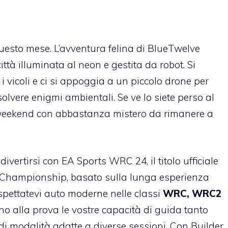
 questo mese. L’avventura felina di BlueTwelve
ttà illuminata al neon e gestita da robot. Si
o i vicoli e ci si appoggia a un piccolo drone per
isolvere enigmi ambientali. Se ve lo siete perso al
 weekend con abbastanza mistero da rimanere a
ivertirsi con EA Sports WRC 24, il titolo ufficiale
y Championship, basato sulla lunga esperienza
Aspettatevi auto moderne nelle classi
WRC, WRC2
o alla prova le vostre capacità di guida tanto
e di modalità adatte a diverse sessioni. Con Builder