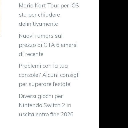
Mario Kart Tour per iOS
sta per chiudere
definitivamente
Nuovi rumors sul
prezzo di GTA 6 emersi
di recente
Problemi con la tua
console? Alcuni consigli
per superare l’estate
Diversi giochi per
Nintendo Switch 2 in
uscita entro fine 2026