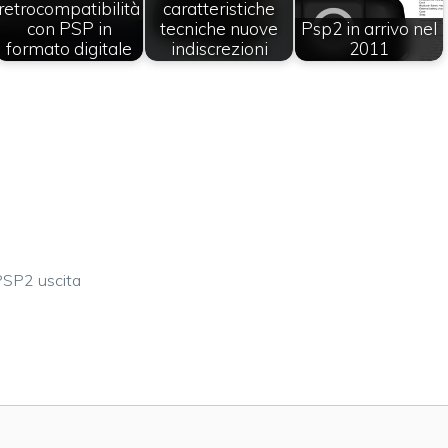
retrocompatibilità
caratteristiche
con PSP in
tecniche nuove
Psp2 in arrivo nel
formato digitale
indiscrezioni
2011
SP2 uscita