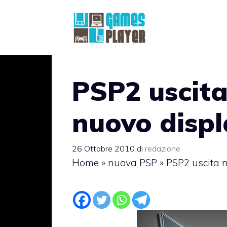
Vai
al
contenuto
PSP2 uscita
nuovo displ
26 Ottobre 2010
di
redazione
Home
»
nuova PSP
»
PSP2 uscita n