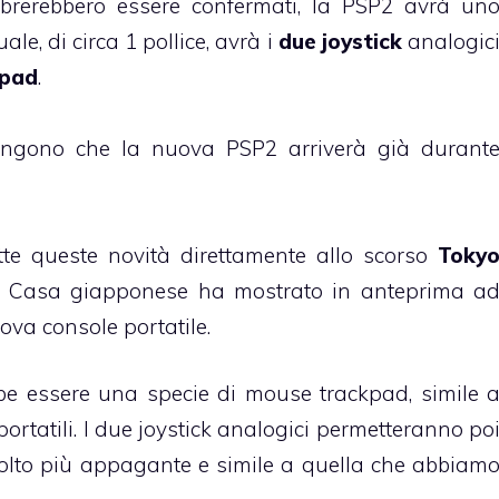
brerebbero essere confermati, la PSP2 avrà un
ale, di circa 1 pollice, avrà i
due joystick
analogic
hpad
.
stengono che la nuova PSP2 arriverà già durant
te queste novità direttamente allo scorso
Toky
la Casa giapponese ha mostrato in anteprima a
uova console portatile.
bbe essere una specie di mouse trackpad, simile 
ortatili. I due joystick analogici permetteranno po
molto più appagante e simile a quella che abbiam