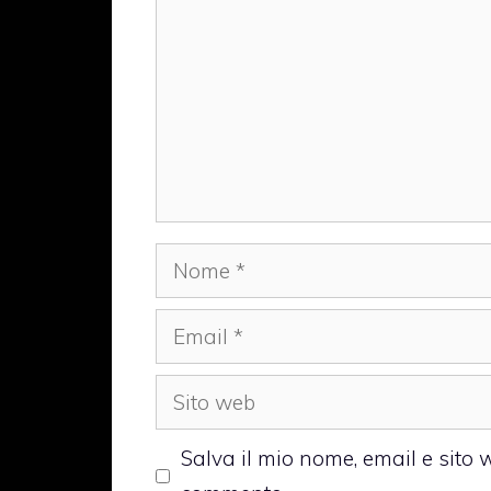
Nome
Email
Sito
web
Salva il mio nome, email e sito