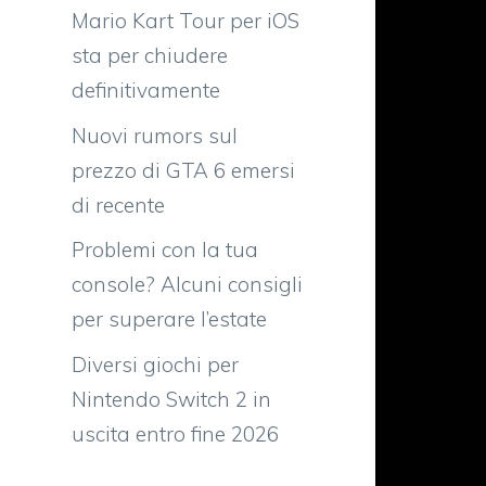
Mario Kart Tour per iOS
sta per chiudere
definitivamente
Nuovi rumors sul
prezzo di GTA 6 emersi
di recente
Problemi con la tua
console? Alcuni consigli
per superare l’estate
Diversi giochi per
a
Nintendo Switch 2 in
uscita entro fine 2026