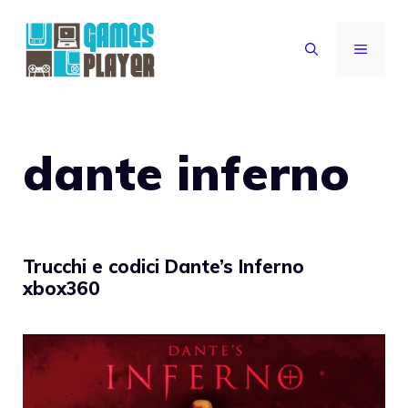
Vai
al
MENU
contenuto
dante inferno
Trucchi e codici Dante’s Inferno
xbox360