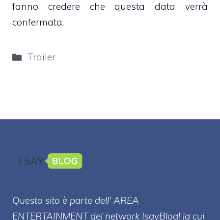
fanno credere che questa data verrà
confermata.
Categorie
Trailer
Questo sito è parte dell' AREA
ENTERT
AINMENT
del network IsayBlog! la cui