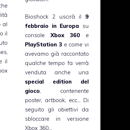
che
ità
Bioshock 2 uscirà il
9
o al
febbraio in Europa
su
o il
console
Xbox 360
e
to
PlayStation 3
e come vi
es,
avevamo già raccontato
 il
qualche tempo fa verrà
box
venduta anche una
special edition del
gioco
, contenente
poster, artbook, ecc… Di
seguito gli obiettivi da
sbloccare in versione
Xbox 360…