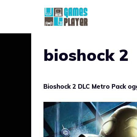
Vai
al
contenuto
bioshock 2
Bioshock 2 DLC Metro Pack ogg