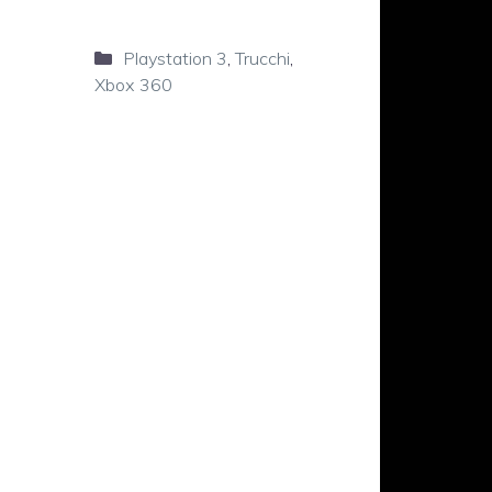
Categorie
Playstation 3
,
Trucchi
,
Xbox 360