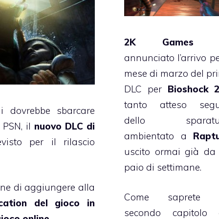
2K Games
h
annunciato l’arrivo pe
mese di marzo del pr
DLC per
Bioshock 
tanto atteso segu
gi dovrebbe sbarcare
dello sparatut
 PSN, il
nuovo DLC di
ambientato a
Rapt
isto per il rilascio
uscito ormai già da
paio di settimane.
ne di aggiungere alla
Come saprete n
cation del gioco in
secondo capitolo 
gioco online.