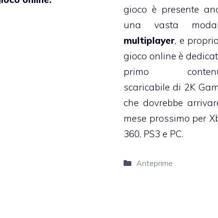
gioco è presente an
una vasta modal
multiplayer
, e propri
gioco online è dedicat
primo contenu
scaricabile di 2K Gam
che dovrebbe arrivare
mese prossimo per X
360, PS3 e PC.
Categorie
Anteprime