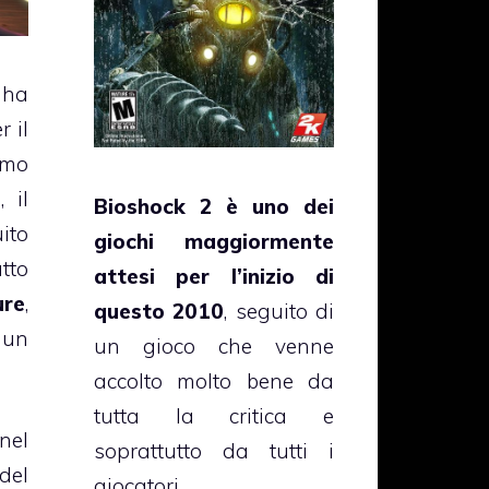
a
r il
imo
2
, il
Bioshock 2 è uno dei
ito
giochi maggiormente
to
attesi per l’inizio di
ure
,
questo 2010
, seguito di
 un
un gioco che venne
accolto molto bene da
tutta la critica e
el
soprattutto da tutti i
del
giocatori.