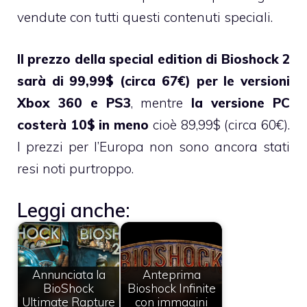
vendute con tutti questi contenuti speciali.
Il prezzo della special edition di
Bioshock 2
sarà di 99,99$ (circa 67€) per le versioni
Xbox 360 e PS3
, mentre
la versione PC
costerà 10$ in meno
cioè 89,99$ (circa 60€).
I prezzi per l’Europa non sono ancora stati
resi noti purtroppo.
Leggi anche:
Annunciata la
Anteprima
BioShock
Bioshock Infinite
Ultimate Rapture
con immagini