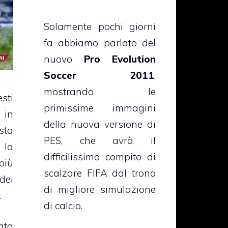
Solamente pochi giorni
fa abbiamo parlato del
nuovo
Pro Evolution
Soccer 2011
,
mostrando le
sti
primissime immagini
 in
della nuova versione di
ta
PES, che avrà il
la
difficilissimo compito di
iù
scalzare FIFA dal trono
ei
di migliore simulazione
.
di calcio.
ata