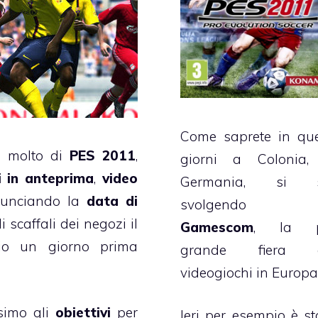
Come saprete in que
o molto di
PES 2011
,
giorni a Colonia,
 in anteprima
,
video
Germania, si s
nnunciando la
data di
svolgendo 
i scaffali dei negozi il
Gamescom
, la p
rio un giorno prima
grande fiera d
videogiochi in Europa
simo gli
obiettivi
per
Ieri per esempio è st