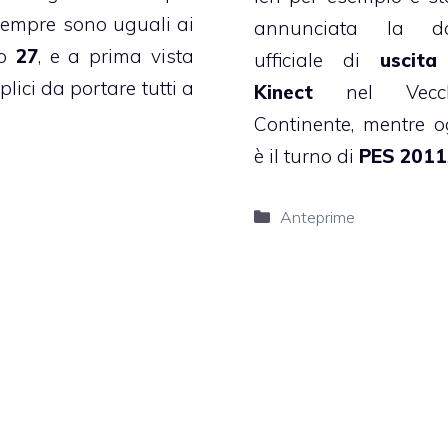
sempre sono uguali ai
annunciata la d
lo
27
, e a prima vista
ufficiale di
uscita
ci da portare tutti a
Kinect
nel Vecch
Continente, mentre o
è il turno di
PES 2011
Categorie
Anteprime