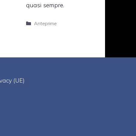
quasi sempre.
Categorie
Anteprime
ivacy (UE)