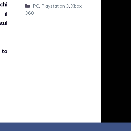
chi
Categorie
PC
,
Playstation 3
,
Xbox
360
 il
sul
 to