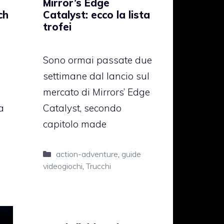
Mirror’s Edge
ch
Catalyst: ecco la lista
trofei
Sono ormai passate due
settimane dal lancio sul
mercato di Mirrors’ Edge
a
Catalyst, secondo
capitolo made
Categorie
action-adventure
,
guide
videogiochi
,
Trucchi