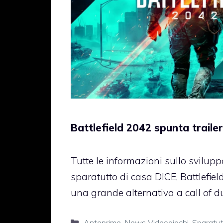
Battlefield 2042 spunta traile
Tutte le informazioni sullo svilup
sparatutto di casa DICE, Battlefie
una grande alternativa a call of du
Categorie
Anteprime
,
News Videogiochi
,
Sparatu