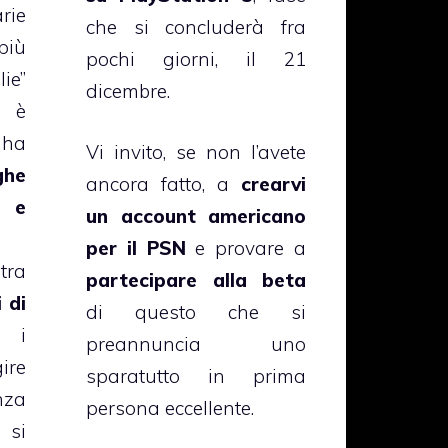
rie
che si concluderà fra
più
pochi giorni, il 21
ie”
dicembre.
 è
 ha
Vi invito, se non l’avete
he
ancora fatto, a
crearvi
y e
un account americano
per il PSN
e provare a
tra
partecipare alla beta
i di
di questo che si
 i
preannuncia uno
ire
sparatutto in prima
nza
persona eccellente.
 si