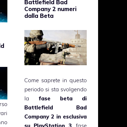
Battlefield Bad
Company 2 numeri
dalla Beta
ld
Come saprete in questo
periodo si sta svolgendo
la
fase beta di
rso
Battlefield Bad
ri
Company 2 in esclusiva
nno
su PlayStation 3
, fase