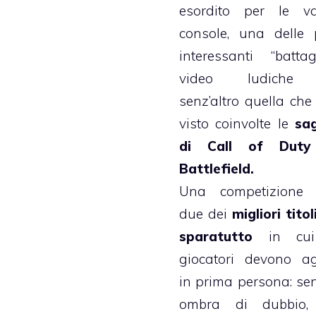
esordito per le va
console, una delle 
interessanti “battagl
video ludiche
senz’altro quella che
visto coinvolte le
sag
di Call of Dut
Battlefield.
Una competizione 
due dei
migliori titol
sparatutto
in cui
giocatori devono ag
in prima persona: se
ombra di dubbio,