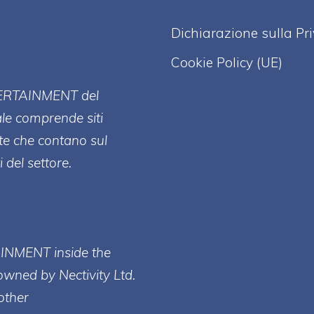
Dichiarazione sulla Pr
Cookie Policy (UE)
ERT
AINMENT
del
ale comprende siti
te che contano sul
 del settore.
AINMENT inside the
owned by Nectivity Ltd.
other