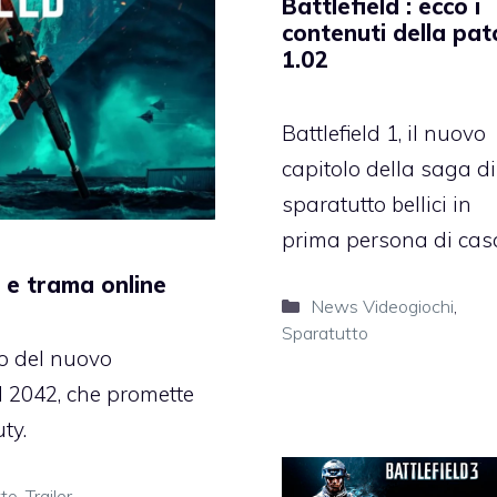
Battlefield : ecco i
contenuti della pat
1.02
Battlefield 1, il nuovo
capitolo della saga di
sparatutto bellici in
prima persona di cas
r e trama online
Categorie
News Videogiochi
,
Sparatutto
po del nuovo
ld 2042, che promette
ty.
tto
,
Trailer