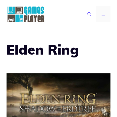
Vai
al
MENU
contenuto
Elden Ring