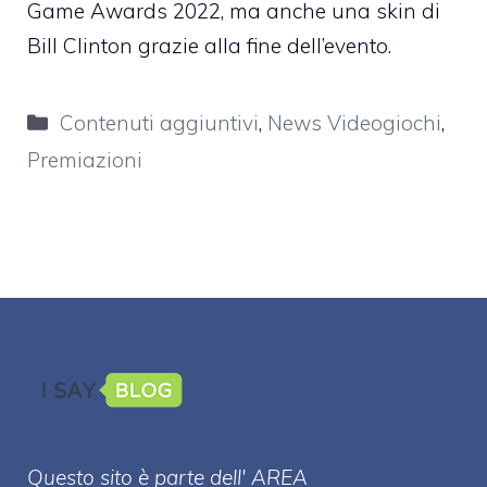
Game Awards 2022, ma anche una skin di
Bill Clinton grazie alla fine dell’evento.
Categorie
Contenuti aggiuntivi
,
News Videogiochi
,
Premiazioni
Questo sito è parte dell' AREA