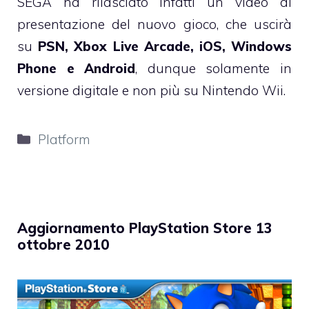
SEGA ha rilasciato infatti un video di
presentazione del nuovo gioco, che uscirà
su
PSN, Xbox Live Arcade, iOS, Windows
Phone e Android
, dunque solamente in
versione digitale e non più su Nintendo Wii.
Categorie
Platform
Aggiornamento PlayStation Store 13
ottobre 2010