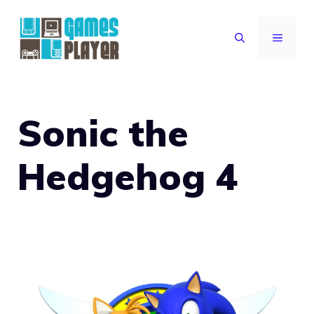
Vai
al
MENU
contenuto
Sonic the
Hedgehog 4