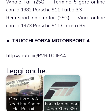
Whale Tail (25G) – Termina 5 gare online
con la 1982 Porsche 911 Turbo 3.3.
Rennsport Originator (25G) – Vinci online
con la 1973 Porsche 911 Carrera RS
►
TRUCCHI FORZA MOTORSPORT 4
http://youtu.be/PVRfLOJlFA4
Leggi anche:
Obiettivi e trofei
Need For Speed:
Forza Motorsport
Hot Pursuit…
4 per Xbox 360