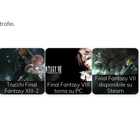
rofei.
Final Fantasy VII
Trucchi Final
Final Fantasy VIII
disponibile su
Fantasy XIII-2
torna su PC
Steam