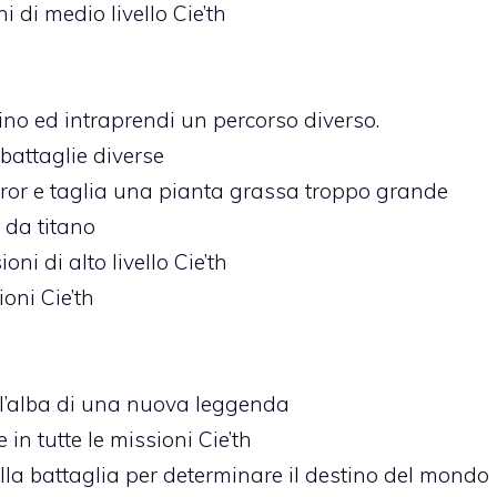
i di medio livello Cie’th
tino ed intraprendi un percorso diverso.
 battaglie diverse
rror e taglia una pianta grassa troppo grande
 da titano
oni di alto livello Cie’th
ioni Cie’th
ll’alba di una nuova leggenda
in tutte le missioni Cie’th
la battaglia per determinare il destino del mondo