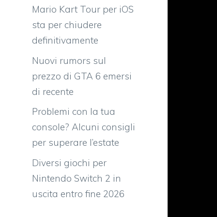
Mario Kart Tour per iOS
sta per chiudere
definitivamente
Nuovi rumors sul
prezzo di GTA 6 emersi
di recente
Problemi con la tua
console? Alcuni consigli
per superare l’estate
l
n
Diversi giochi per
Nintendo Switch 2 in
uscita entro fine 2026
0