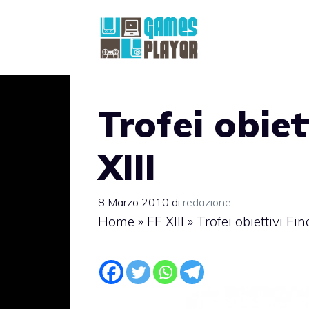
Vai
al
contenuto
Trofei obiet
XIII
8 Marzo 2010
di
redazione
Home
»
FF XIII
»
Trofei obiettivi Fin