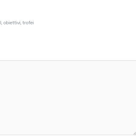
I
,
obiettivi
,
trofei