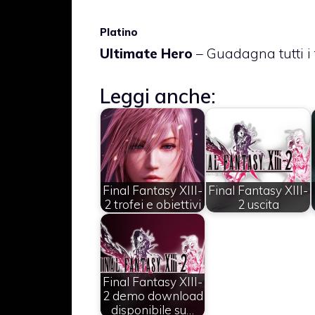
Platino
Ultimate Hero
– Guadagna tutti i t
Leggi anche:
Final Fantasy XIII-
Final Fantasy XIII-
2 trofei e obiettivi
2 uscita
Final Fantasy XIII-
2 demo download
disponibile su…