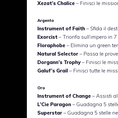
Xezat’s Chalice
– Finisci le mission
Argento
Instrument of Faith
– Sfida il des
Exorcist
– Trionfa sull’impero in 7
Floraphobe
– Elimina un green te
Natural Selector
– Passa le prove
Dorgann’s Trophy
– Finisci le missi
Galuf’s Grail
– Finisci tutte le miss
Oro
Instrument of Change
– Assisti a
L’Cie Paragon
– Guadagna 5 stelle 
Superstar
– Guadagna 5 stelle nel