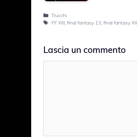
Categorie
Trucchi
Tag
FF XIII
,
final fantasy 13
,
final fantasy XII
Lascia un commento
Commento