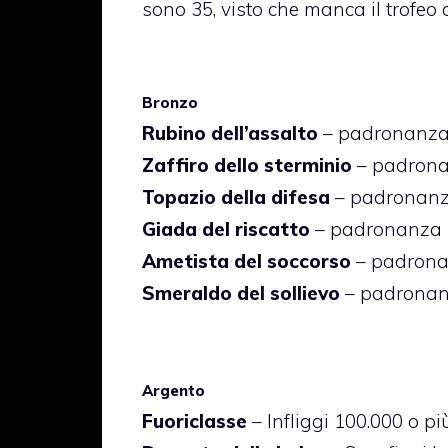
sono 35, visto che manca il trofeo d
Bronzo
Rubino dell’assalto
– padronanza
Zaffiro dello sterminio
– padronan
Topazio della difesa
– padronanza
Giada del riscatto
– padronanza r
Ametista del soccorso
– padronan
Smeraldo del sollievo
– padronan
Argento
Fuoriclasse
– Infliggi 100.000 o p