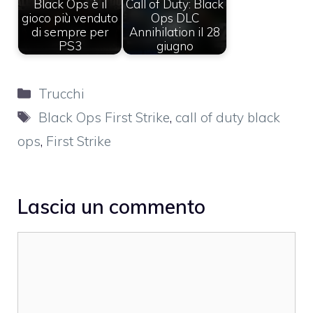
Black Ops è il
Call of Duty: Black
gioco più venduto
Ops DLC
di sempre per
Annihilation il 28
PS3
giugno
Categorie
Trucchi
Tag
Black Ops First Strike
,
call of duty black
ops
,
First Strike
Lascia un commento
Commento