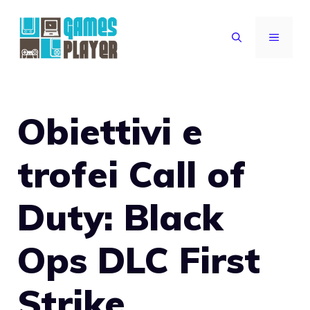
Vai
al
MENU
contenuto
Obiettivi e
trofei Call of
Duty: Black
Ops DLC First
Strike