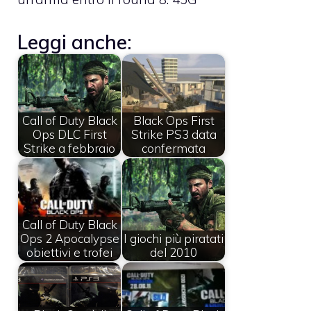
Leggi anche:
Call of Duty Black
Black Ops First
Ops DLC First
Strike PS3 data
Strike a febbraio
confermata
Call of Duty Black
Ops 2 Apocalypse
I giochi più piratati
obiettivi e trofei
del 2010