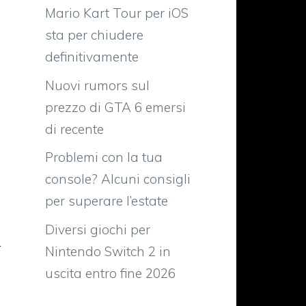
Mario Kart Tour per iOS
sta per chiudere
definitivamente
Nuovi rumors sul
prezzo di GTA 6 emersi
di recente
Problemi con la tua
console? Alcuni consigli
per superare l’estate
Diversi giochi per
4
Nintendo Switch 2 in
uscita entro fine 2026