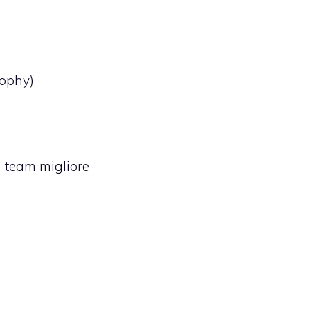
rophy)
n team migliore