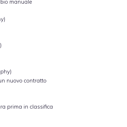
mbio manuale
hy)
)
ophy)
 un nuovo contratto
ra prima in classifica