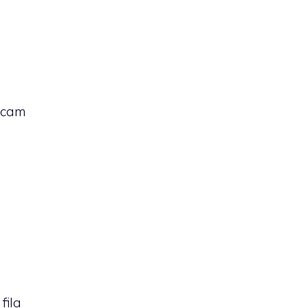
 cam
a
fila