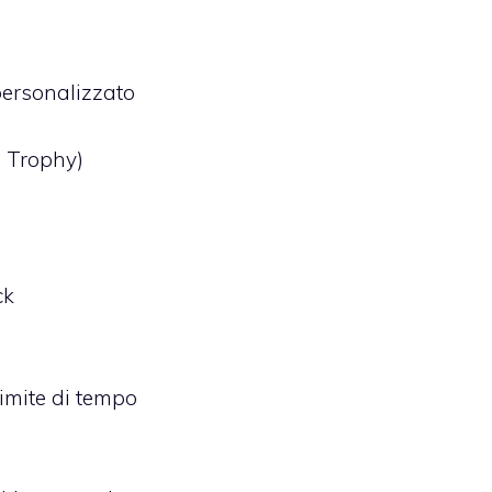
ersonalizzato
e Trophy)
e
ck
limite di tempo