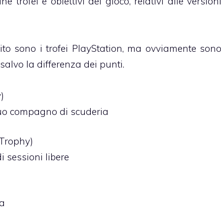
 trofei e obiettivi del gioco, relativi alle version
ito sono i trofei PlayStation, ma ovviamente son
 salvo la differenza dei punti.
)
tuo compagno di scuderia
Trophy)
i sessioni libere
ra