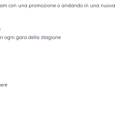
 team con una promozione o andando in una nuov
)
in ogni gara della stagione
bere