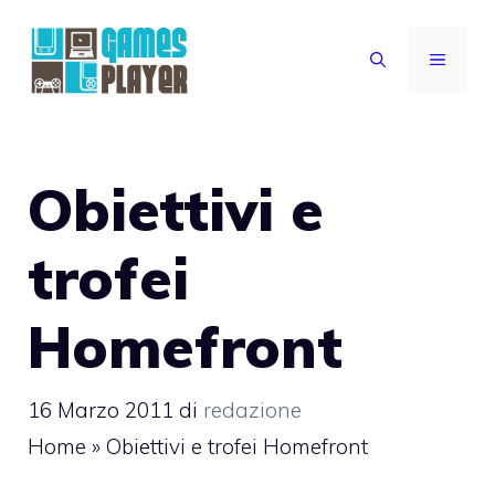
Vai
al
MENU
contenuto
Obiettivi e
trofei
Homefront
16 Marzo 2011
di
redazione
Home
»
Obiettivi e trofei Homefront