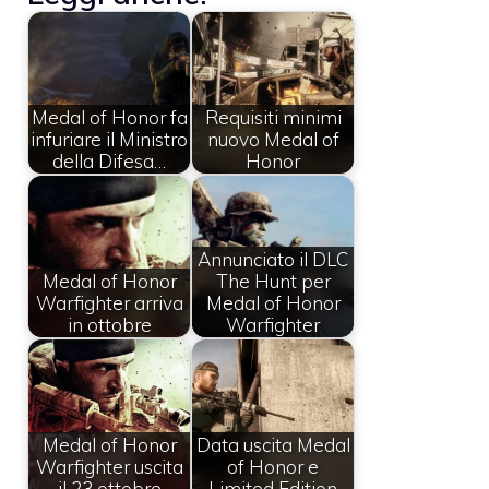
Medal of Honor fa
Requisiti minimi
infuriare il Ministro
nuovo Medal of
della Difesa…
Honor
Annunciato il DLC
Medal of Honor
The Hunt per
Warfighter arriva
Medal of Honor
in ottobre
Warfighter
Medal of Honor
Data uscita Medal
Warfighter uscita
of Honor e
il 23 ottobre
Limited Edition