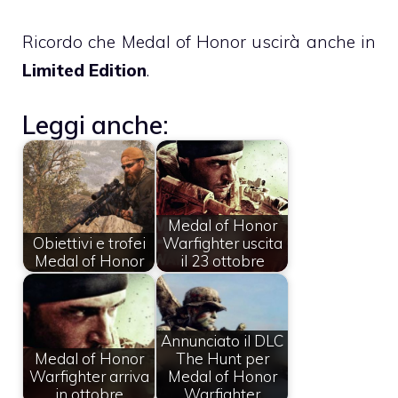
Ricordo che Medal of Honor uscirà anche in
Limited Edition
.
Leggi anche:
Medal of Honor
Obiettivi e trofei
Warfighter uscita
Medal of Honor
il 23 ottobre
Annunciato il DLC
Medal of Honor
The Hunt per
Warfighter arriva
Medal of Honor
in ottobre
Warfighter