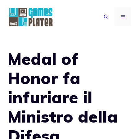
Vai
al
MENU
contenuto
Medal of
Honor fa
infuriare il
Ministro della
Difesa