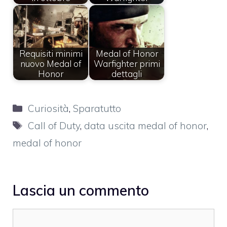
Requisiti minimi
Medal of Honor
nuovo Medal of
Warfighter primi
Honor
dettagli
Categorie
Curiosità
,
Sparatutto
Tag
Call of Duty
,
data uscita medal of honor
,
medal of honor
Lascia un commento
Commento