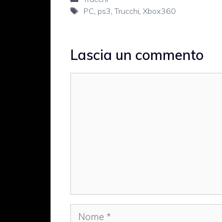
Tag
PC
,
ps3
,
Trucchi
,
Xbox360
Lascia un commento
Commento
Nome