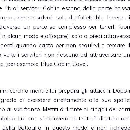
e i tuoi servitori Goblin escono dalla parte bass
nno essere salvati solo da folletti blu. Invece d
ttraverso un percorso complesso per tenerli fuor
o in alcun modo e affogare), solo a piedi attravers
elligenti quando basta per non seguirvi e cercare i
 a volte i servitori non riescono ad attraversare u
o (per esempio, Blue Goblin Cave).
i in cerchio mentre lui prepara gli attacchi. Dopo 
n grado di accedere direttamente alle sue spalle
o al suo fianco. Mettiti di fronte ai cingoli dei carr
olpirlo. Lui non si muoverà ne tenterà di attaccare
 della battaglia in questo modo, e non richied