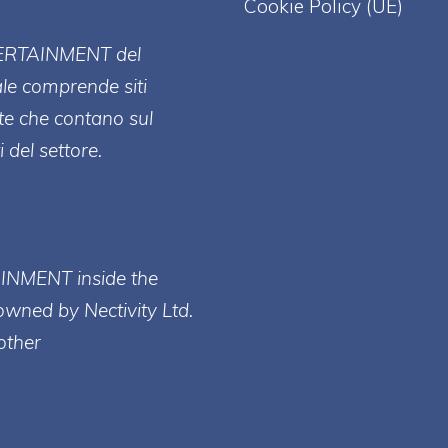
Cookie Policy (UE)
ERT
AINMENT
del
ale comprende siti
te che contano sul
 del settore.
AINMENT inside the
owned by Nectivity Ltd.
other