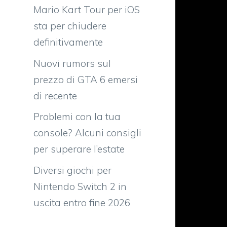
Mario Kart Tour per iOS
sta per chiudere
definitivamente
Nuovi rumors sul
prezzo di GTA 6 emersi
di recente
Problemi con la tua
console? Alcuni consigli
per superare l’estate
Diversi giochi per
Nintendo Switch 2 in
uscita entro fine 2026