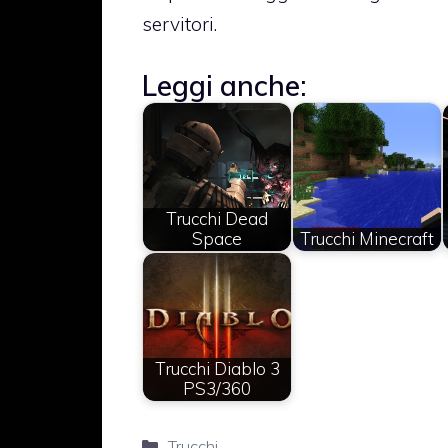
servitori.
Leggi anche:
Trucchi Dead
Space
Trucchi Minecraft
Trucchi Diablo 3
PS3/360
Categorie
Trucchi