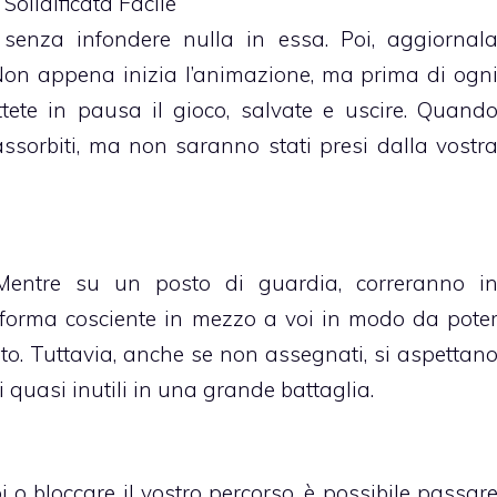
Solidificata Facile
senza infondere nulla in essa. Poi, aggiornal
 Non appena inizia l’animazione, ma prima di ogn
ettete in pausa il gioco, salvate e uscire. Quand
 assorbiti, ma non saranno stati presi dalla vostr
. Mentre su un posto di guardia, correranno i
o forma cosciente in mezzo a voi in modo da pote
to. Tuttavia, anche se non assegnati, si aspettan
 quasi inutili in una grande battaglia.
i o bloccare il vostro percorso, è possibile passar