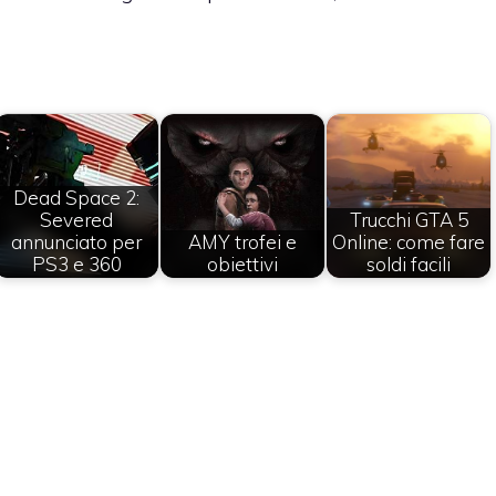
Dead Space 2:
Severed
Trucchi GTA 5
annunciato per
AMY trofei e
Online: come fare
PS3 e 360
obiettivi
soldi facili