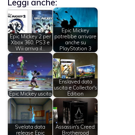
Leggi anche:
Epic Mickey
Epic Mickey 2 per
potrebbe arrivare
Xbox 360, PS3 e
anche su
Wii arriva il…
PlayStation 3
Enslaved data
uscita e Collector's
Epic Mickey uscita
Edition
Svelata data
Assassin's Creed:
release Epic
Brotherood