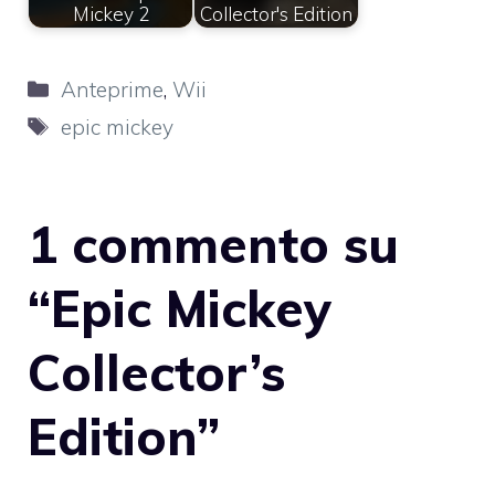
Mickey 2
Collector's Edition
Categorie
Anteprime
,
Wii
Tag
epic mickey
1 commento su
“Epic Mickey
Collector’s
Edition”